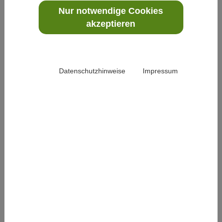
Kniegelenksarthrose verglichen.
Nur notwendige Cookies
akzeptieren
Viele Menschen leiden altersbedingt unter Arthrose in
Datenschutzhinweise
Impressum
den Kniegelenken, häufig gepaart mit einem zu hohen
Körpergewicht, das den Gelenkverschleiß und die
Immobilität zusätzlich fördert. Mangels kurativer
Möglichkeiten ist das Behandlungsspektrum auf eine
Linderung der Symptome beschränkt. Physiotherapie
ist ein nicht-medikamentöses, schmerzlinderndes
Element in der Standardbehandlung dieser
rheumatischen Erkrankung. Tai Chi Chuan ist
ursprünglich eine meditative Kampfkunst, die sowohl
Körper als auch Geist beweglich hält und sowohl
präventiv als auch therapeutisch eingesetzt werden
kann. Bei der Behandlung von rheumatischen Patienten