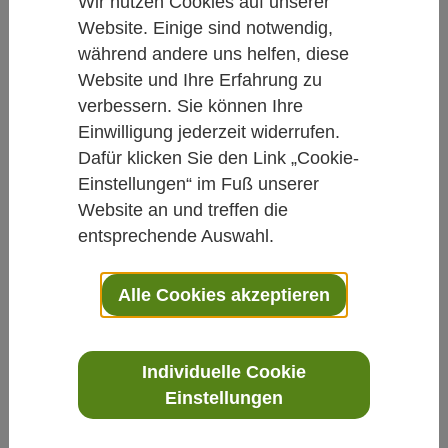
Wir nutzen Cookies auf unserer
Website. Einige sind notwendig,
Studien kurz und knapp
während andere uns helfen, diese
Arthrose im Knie – wie wär’s
Website und Ihre Erfahrung zu
verbessern. Sie können Ihre
mit Tai Chi?
Einwilligung jederzeit widerrufen.
Dafür klicken Sie den Link „Cookie-
Von Petra Koczy
Einstellungen“ im Fuß unserer
31.01.2017
Website an und treffen die
entsprechende Auswahl.
Traditionelle Chinesische Medizin
Arthrose
Tai Chi
Alle Cookies akzeptieren
Zum ersten Mal wurde in einer klinischen
Studie die Ausübung indikationsbezogener
Individuelle Cookie
Einstellungen
Bewegungsübungen des Tai Chi mit einer
physiotherapeutischen Behandlung der