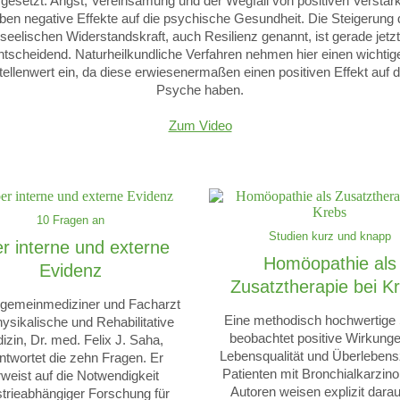
gesetzt: Angst, Vereinsamung und der Wegfall von positiven Verstär
ben negative Effekte auf die psychische Gesundheit. Die Steigerung 
seelischen Widerstandskraft, auch Resilienz genannt, ist gerade jetzt
ntscheidend. Naturheilkundliche Verfahren nehmen hier einen wichtig
tellenwert ein, da diese erwiesenermaßen einen positiven Effekt auf d
Psyche haben.
Zum Video
10 Fragen an
Studien kurz und knapp
r interne und externe
Homöopathie als
Evidenz
Zusatztherapie bei K
lgemeinmediziner und Facharzt
Eine methodisch hochwertige 
hysikalische und Rehabilitative
beobachtet positive Wirkunge
izin, Dr. med. Felix J. Saha,
Lebensqualität und Überlebensz
ntwortet die zehn Fragen. Er
Patienten mit Bronchialkarzin
weist auf die Notwendigkeit
Autoren weisen explizit darau
strieabhängiger Forschung für