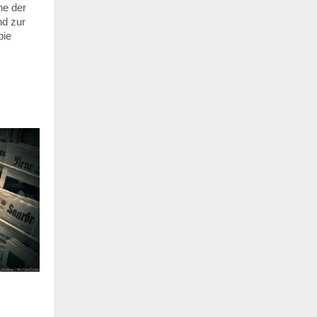
ne der
nd zur
pie