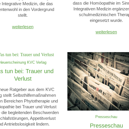
dass die Homöopathie im Sin
 Integrative Medizin, die das
Integrativen Medizin ergänze
entenwohl in den Vordergrund
schulmedizinischen Thera
stellt.
eingesetzt wurde.
weiterlesen
weiterlesen
Neuerscheinung KVC Verlag
 tun bei: Trauer und
Verlust
neue Ratgeber aus dem KVC
g stellt Selbsthilfemaßnahmen
n Bereichen Phytotherapie und
pathie bei Trauer und Verlust
ie die begleitenden Beschwerden
Presseschau
chlafstörungen, Appetitverlust
d Antriebslosigkeit lindern.
Presseschau