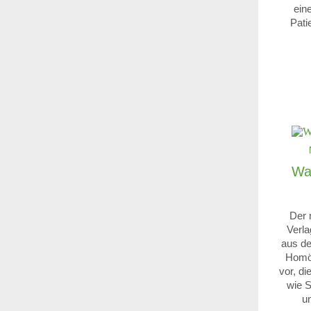
eine
Pati
Was
Der 
Verla
aus de
Homöo
vor, d
wie S
un