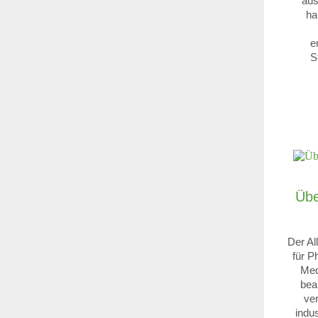
aus
ha
e
S
Übe
Der Al
für P
Med
bea
ver
indu