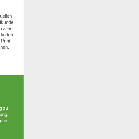
uellen
ilkunde
 allen
 finden
Print,
ehen.
g zu
ung.
g in