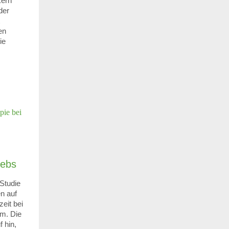
kern
der
en
ie
rebs
Studie
n auf
eit bei
om. Die
f hin,