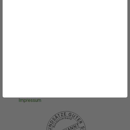
Newsroom
Starke Stimmen für die Integrative Medizin
Mithelfen
Datenbanken
Projekte
Die Stiftung
Was wir fördern
Newsletter-Abo
Datenschutzhinweise
Datenschutzhinweise
Social media
Impressum