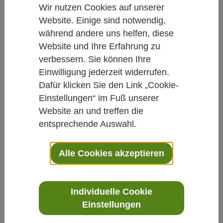
Wir nutzen Cookies auf unserer
Website. Einige sind notwendig,
Suche nach
während andere uns helfen, diese
Website und Ihre Erfahrung zu
verbessern. Sie können Ihre
Einwilligung jederzeit widerrufen.
Dafür klicken Sie den Link „Cookie-
441 Treffer:
Einstellungen“ im Fuß unserer
331.
Komplementärmedizin bei Süchten
Website an und treffen die
Die Fastenzeit 2020 war
entsprechende Auswahl.
angesichts der Corona-
Krise eine besondere Zeit.
Im Hinblick auf
Alle Cookies akzeptieren
Genussmittel haben vielleicht manche Menschen ihre
Vorsätze, bis Ostern darauf zu verzichten, trotz
Individuelle Cookie
332.
News für Journalisten: Gesundheit und Integrative
Einstellungen
Medizin