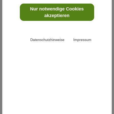
… zu Gesundheitsthemen,
Studienlage, Stand der
Nur notwendige Cookies
Forschung
in der
akzeptieren
Integrativen Medizin.
333.
OptiDem: Chiara Vetter über Telefonberatung für
pflegende Angehörige von Menschen mit Demenz
Datenschutzhinweise
Impressum
Dank der Beiträge der
Fördermitglieder von
Natur und Medizin e.V.
konnte die Carstens-
Stiftung über drei Jahre ein Projekt zu
Optimierungsstrategien bei Demenz (OptiDem) realisieren.
334.
Die Gewürznelke
Ihr süß, würzig-scharfer
Duft erinnert an
Lebkuchen oder