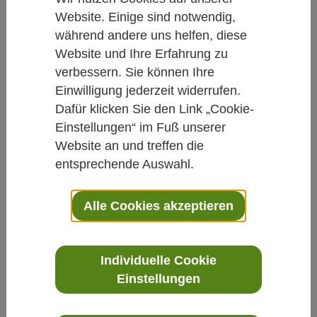
Website. Einige sind notwendig,
während andere uns helfen, diese
Suche nach
Website und Ihre Erfahrung zu
verbessern. Sie können Ihre
Einwilligung jederzeit widerrufen.
Dafür klicken Sie den Link „Cookie-
441 Treffer:
Einstellungen“ im Fuß unserer
121.
Wir müssen wieder mehr fragen
Website an und treffen die
entsprechende Auswahl.
»Zehn Fragen an ...«
Professor Tobias Esch
Univ.-Prof. Dr. med. Tobias
Alle Cookies akzeptieren
Esch ist
Allgemeinmediziner,
Gesundheitsforscher und
Individuelle Cookie
Neurowissenschaftler. Studium in Göttingen, danach
Einstellungen
122.
17. Internationaler Kongress für Ganzheitliche