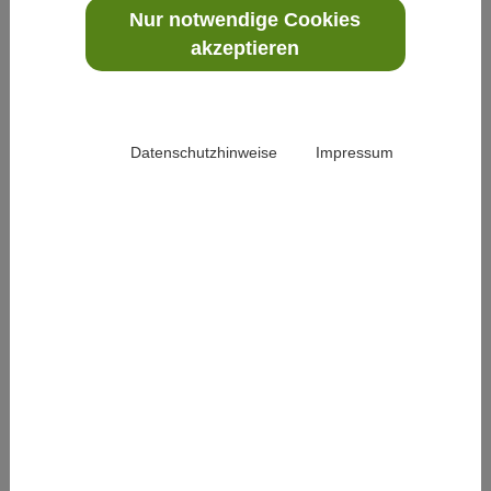
Tiermedizin
Nur notwendige Cookies
zum Thema
akzeptieren
Kommunikation im
Organismus –
Ganzheitliche Aspekte zur
Endokrinologie
Datenschutzhinweise
Impressum
123.
Kardiovaskulären Erkrankungen begegnen
… Clinician Scientists
fördert die Carstens-
Stiftung
Forschung
zu
gesellschaftlich
hochrelevanten…
124.
Stabile Wasserstrukturen in Hochpotenzen?
…Grundlagenforschung zur