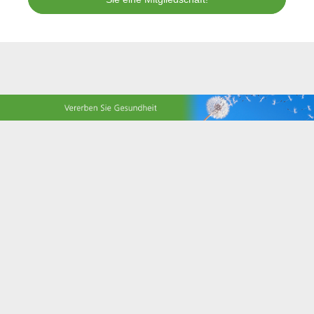
Herausgeber
Natur und Medizin e.V.
Am Deimelsberg 36 | 45276 Essen | Tel.: +49 0201 56305 70 |